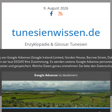
Skip
9. August 2026
to
content
tunesienwissen.de
Enzyklopädie & Glossar Tunesien
g von Google Adsense (Google Ireland Limited, Gordon House, Barrow Street, Du
gen wir laut DSGVO Ihre Zustimmung. Es werden seitens Google Adsense person
beitet und gespeichert. Welche Daten genau entnehmen Sie bitte den Datensch
Google Adsense
ist deaktiviert.
✓ Erlauben
Datenschutzbedingungen