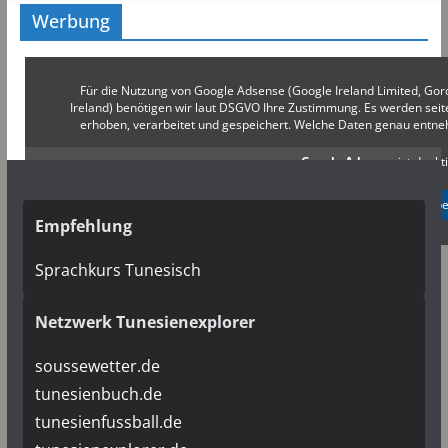
Werbung
Für die Nutzung von Google Adsense (Google Ireland Limited, Gor
Ireland) benötigen wir laut DSGVO Ihre Zustimmung. Es werden s
erhoben, verarbeitet und gespeichert. Welche Daten genau entn
Google Adsense
ist deakti
✓ Erlauben
Datenschutzb
Empfehlung
Sprachkurs Tunesisch
Netzwerk Tunesienexplorer
soussewetter.de
tunesienbuch.de
tunesienfussball.de