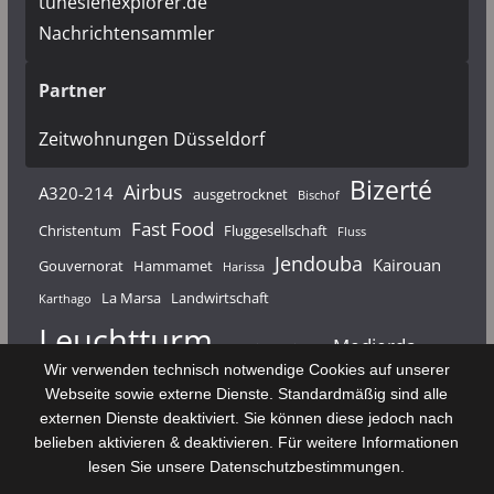
tunesienexplorer.de
Nachrichtensammler
Partner
Zeitwohnungen Düsseldorf
Bizerté
Airbus
A320-214
ausgetrocknet
Bischof
Fast Food
Christentum
Fluggesellschaft
Fluss
Jendouba
Kairouan
Gouvernorat
Hammamet
Harissa
La Marsa
Landwirtschaft
Karthago
Leuchtturm
Medjerda
Mahdia
Majerda
Wir verwenden technisch notwendige Cookies auf unserer
Nouvelair
Nabeul
Monastir
Médenine
Punier
Webseite sowie externe Dienste. Standardmäßig sind alle
externen Dienste deaktiviert. Sie können diese jedoch nach
Rundfunk
Römer
Salzsee
Sebkha
Radio Tunis
Rom
belieben aktivieren & deaktivieren. Für weitere Informationen
Sousse
Sfax
lesen Sie unsere Datenschutzbestimmungen.
Senke
Souk El Arba
Sidi Bou Said