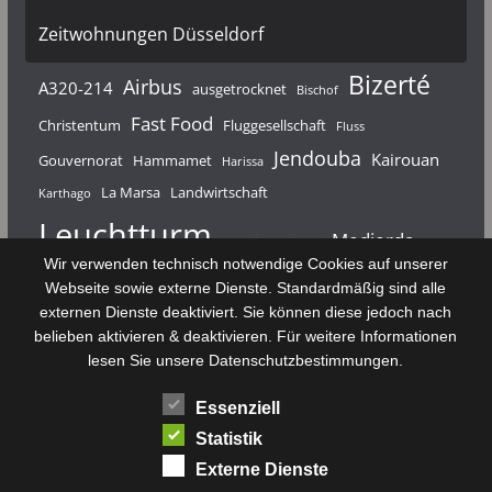
Zeitwohnungen Düsseldorf
Bizerté
Airbus
A320-214
ausgetrocknet
Bischof
Fast Food
Christentum
Fluggesellschaft
Fluss
Jendouba
Kairouan
Gouvernorat
Hammamet
Harissa
La Marsa
Landwirtschaft
Karthago
Leuchtturm
Medjerda
Mahdia
Majerda
Wir verwenden technisch notwendige Cookies auf unserer
Nouvelair
Nabeul
Monastir
Médenine
Punier
Webseite sowie externe Dienste. Standardmäßig sind alle
externen Dienste deaktiviert. Sie können diese jedoch nach
Rundfunk
Römer
Salzsee
Sebkha
Radio Tunis
Rom
belieben aktivieren & deaktivieren. Für weitere Informationen
Sousse
Sfax
lesen Sie unsere Datenschutzbestimmungen.
Senke
Souk El Arba
Sidi Bou Said
SPHB
Essenziell
Stadt
Tabarka
Telekommunikation
Toulouse
Statistik
Tunis
Tunisair
Zaghouan
Externe Dienste