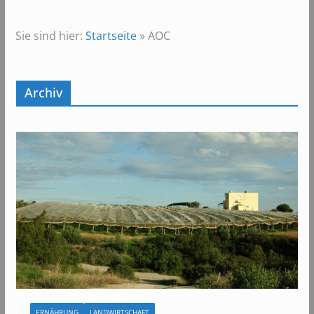
Sie sind hier:
Startseite
»
AOC
Archiv
ERNÄHRUNG
LANDWIRTSCHAFT