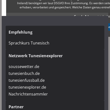
Ireland) benötigen wir laut DSGVO Ihre Zustimmung. Es werden s
erhoben, verarbeitet und gespeichert. Welche Daten genau entn
Google Adsense
ist deakti
✓ Erlauben
Datenschutzb
Empfehlung
Sprachkurs Tunesisch
Netzwerk Tunesienexplorer
soussewetter.de
tunesienbuch.de
tunesienfussball.de
tunesienexplorer.de
Nachrichtensammler
Partner