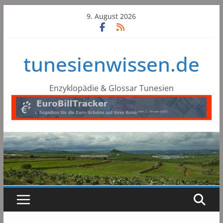
Skip
9. August 2026
to
content
tunesienwissen.de
Enzyklopädie & Glossar Tunesien