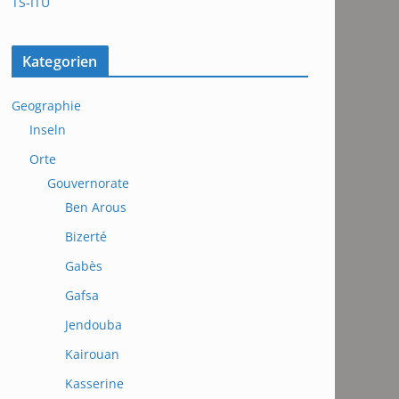
TS-ITU
Kategorien
Geographie
Inseln
Orte
Gouvernorate
Ben Arous
Bizerté
Gabès
Gafsa
Jendouba
Kairouan
Kasserine