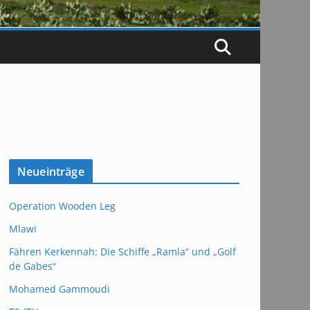
Neueinträge
Operation Wooden Leg
Mlawi
Fähren Kerkennah: Die Schiffe „Ramla“ und „Golf
de Gabes“
Mohamed Gammoudi