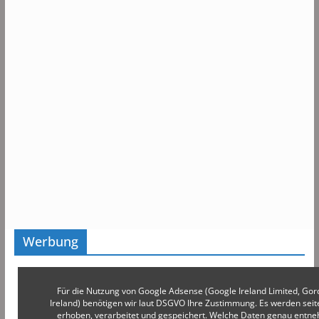
Werbung
Für die Nutzung von Google Adsense (Google Ireland Limited, Gor
Ireland) benötigen wir laut DSGVO Ihre Zustimmung. Es werden s
erhoben, verarbeitet und gespeichert. Welche Daten genau entn