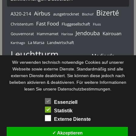
Bizerté
Airbus
A320-214
ausgetrocknet
Bischof
Fast Food
Christentum
Fluggesellschaft
Fluss
Jendouba
Kairouan
Gouvernorat
Hammamet
Harissa
La Marsa
Landwirtschaft
Karthago
Leuchtturm
Medjerda
Mahdia
Majerda
Wir verwenden technisch notwendige Cookies auf unserer
Nouvelair
Nabeul
Monastir
Médenine
Punier
Webseite sowie externe Dienste. Standardmäßig sind alle
externen Dienste deaktiviert. Sie können diese jedoch nach
Rundfunk
Römer
Salzsee
Sebkha
Radio Tunis
Rom
belieben aktivieren & deaktivieren. Für weitere Informationen
Sousse
Sfax
lesen Sie unsere Datenschutzbestimmungen.
Senke
Souk El Arba
Sidi Bou Said
SPHB
Essenziell
Stadt
Tabarka
Telekommunikation
Toulouse
Statistik
Tunis
Tunisair
Zaghouan
Externe Dienste
✓ Akzeptieren