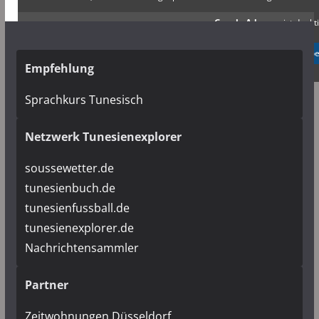
Google Adsense
ist deakti
✓ Erlauben
Datenschutzb
Empfehlung
Sprachkurs Tunesisch
Netzwerk Tunesienexplorer
soussewetter.de
tunesienbuch.de
tunesienfussball.de
tunesienexplorer.de
Nachrichtensammler
Partner
Zeitwohnungen Düsseldorf