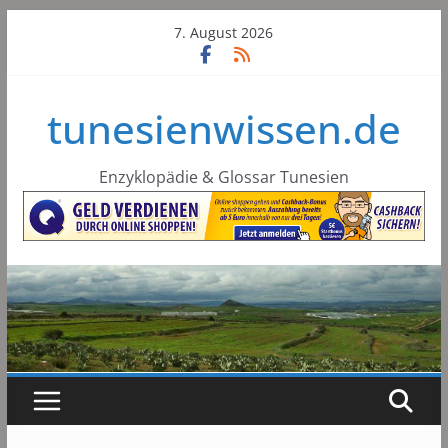
Skip
7. August 2026
to
content
tunesienwissen.de
Enzyklopädie & Glossar Tunesien