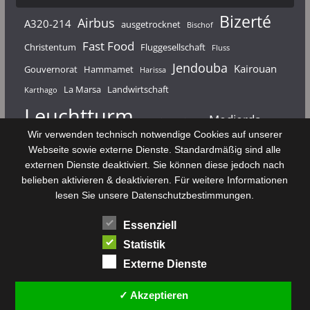
Bizerté
Airbus
A320-214
ausgetrocknet
Bischof
Fast Food
Christentum
Fluggesellschaft
Fluss
Jendouba
Kairouan
Gouvernorat
Hammamet
Harissa
La Marsa
Landwirtschaft
Karthago
Leuchtturm
Medjerda
Mahdia
Majerda
Wir verwenden technisch notwendige Cookies auf unserer
Nouvelair
Nabeul
Monastir
Médenine
Punier
Webseite sowie externe Dienste. Standardmäßig sind alle
externen Dienste deaktiviert. Sie können diese jedoch nach
Rundfunk
Römer
Salzsee
Sebkha
Radio Tunis
Rom
belieben aktivieren & deaktivieren. Für weitere Informationen
Sousse
Sfax
lesen Sie unsere Datenschutzbestimmungen.
Senke
Souk El Arba
Sidi Bou Said
SPHB
Essenziell
Stadt
Tabarka
Telekommunikation
Toulouse
Statistik
Tunis
Tunisair
Zaghouan
Externe Dienste
✓ Akzeptieren