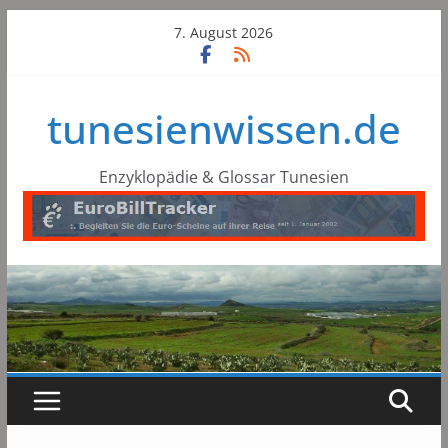
Skip
7. August 2026
to
content
tunesienwissen.de
Enzyklopädie & Glossar Tunesien