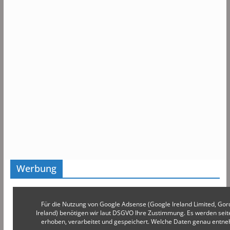
Werbung
Für die Nutzung von Google Adsense (Google Ireland Limited, Gor
Ireland) benötigen wir laut DSGVO Ihre Zustimmung. Es werden s
erhoben, verarbeitet und gespeichert. Welche Daten genau entn