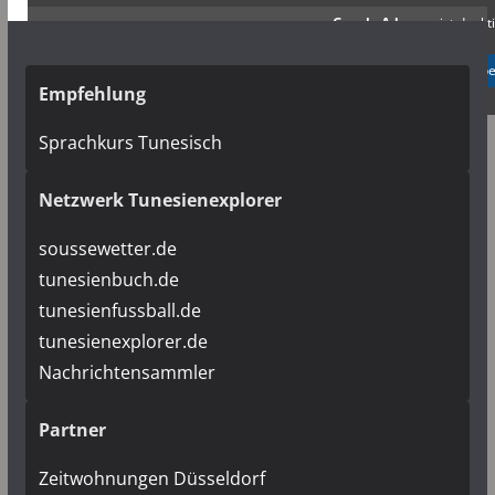
Google Adsense
ist deakti
✓ Erlauben
Datenschutzb
Empfehlung
Sprachkurs Tunesisch
Netzwerk Tunesienexplorer
soussewetter.de
tunesienbuch.de
tunesienfussball.de
tunesienexplorer.de
Nachrichtensammler
Partner
Zeitwohnungen Düsseldorf