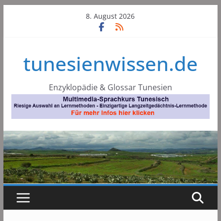
Skip
8. August 2026
to
content
tunesienwissen.de
Enzyklopädie & Glossar Tunesien