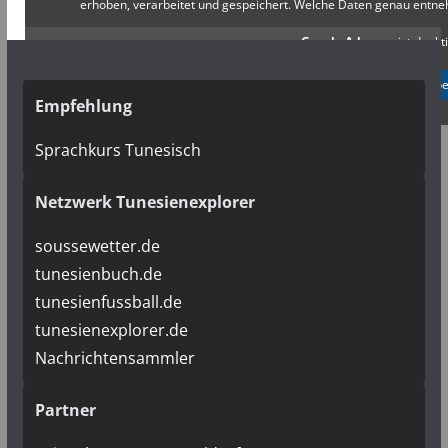
erhoben, verarbeitet und gespeichert. Welche Daten genau entn
Google Adsense
ist deakti
✓ Erlauben
Datenschutzb
Empfehlung
Sprachkurs Tunesisch
Netzwerk Tunesienexplorer
soussewetter.de
tunesienbuch.de
tunesienfussball.de
tunesienexplorer.de
Nachrichtensammler
Partner