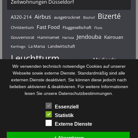
Zeitwohnungen Düsseldorf
Bizerté
Airbus
A320-214
ausgetrocknet
Bischof
Fast Food
Christentum
Fluggesellschaft
Fluss
Jendouba
Kairouan
Gouvernorat
Hammamet
Harissa
La Marsa
Landwirtschaft
Karthago
Leuchtturm
Medjerda
Mahdia
Majerda
Wir verwenden technisch notwendige Cookies auf unserer
Nouvelair
Nabeul
Monastir
Médenine
Punier
Webseite sowie externe Dienste. Standardmäßig sind alle
externen Dienste deaktiviert. Sie können diese jedoch nach
Rundfunk
Römer
Salzsee
Sebkha
Radio Tunis
Rom
belieben aktivieren & deaktivieren. Für weitere Informationen
Sousse
Sfax
lesen Sie unsere Datenschutzbestimmungen.
Senke
Souk El Arba
Sidi Bou Said
SPHB
Essenziell
Stadt
Tabarka
Telekommunikation
Toulouse
Statistik
Tunis
Tunisair
Zaghouan
Externe Dienste
✓ Akzeptieren