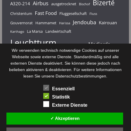
Bizerté
Airbus
A320-214
ausgetrocknet
Bischof
Fast Food
Christentum
Fluggesellschaft
Fluss
Jendouba
Kairouan
Gouvernorat
Hammamet
Harissa
La Marsa
Landwirtschaft
Karthago
Leuchtturm
Medjerda
Mahdia
Majerda
Wir verwenden technisch notwendige Cookies auf unserer
Nouvelair
Nabeul
Monastir
Médenine
Punier
Webseite sowie externe Dienste. Standardmäßig sind alle
externen Dienste deaktiviert. Sie können diese jedoch nach
Rundfunk
Römer
Salzsee
Sebkha
Radio Tunis
Rom
belieben aktivieren & deaktivieren. Für weitere Informationen
Sousse
Sfax
lesen Sie unsere Datenschutzbestimmungen.
Senke
Souk El Arba
Sidi Bou Said
SPHB
Essenziell
Stadt
Tabarka
Telekommunikation
Toulouse
Statistik
Tunis
Tunisair
Zaghouan
Externe Dienste
✓ Akzeptieren