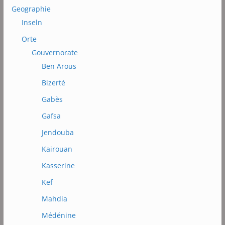
Geographie
Inseln
Orte
Gouvernorate
Ben Arous
Bizerté
Gabès
Gafsa
Jendouba
Kairouan
Kasserine
Kef
Mahdia
Médénine