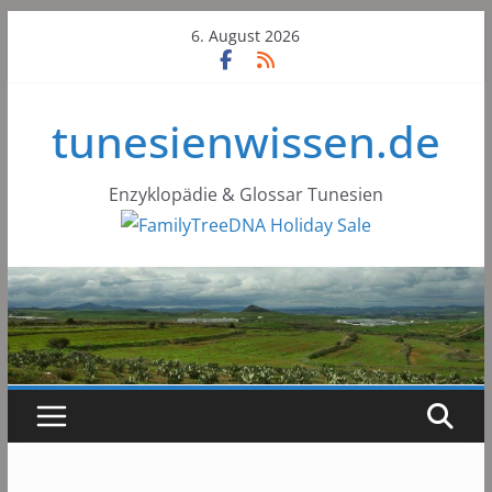
Skip
6. August 2026
to
content
tunesienwissen.de
Enzyklopädie & Glossar Tunesien