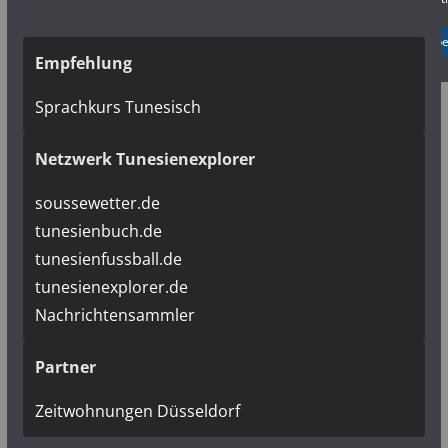
✓ Erlauben
Datenschutzb
Empfehlung
Sprachkurs Tunesisch
Netzwerk Tunesienexplorer
soussewetter.de
tunesienbuch.de
tunesienfussball.de
tunesienexplorer.de
Nachrichtensammler
Partner
Zeitwohnungen Düsseldorf