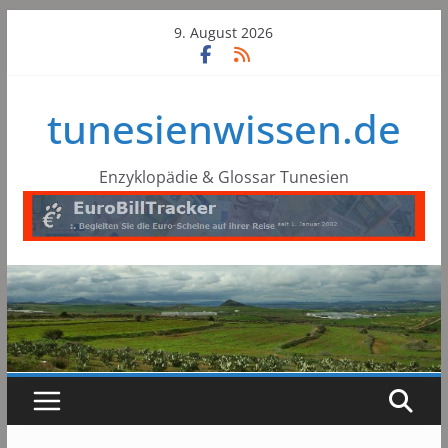
Skip
9. August 2026
to
content
tunesienwissen.de
Enzyklopädie & Glossar Tunesien