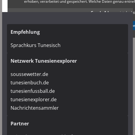
erhoben, verarbeitet und gespeichert. Welche Daten genau entn
Google Adsense
ist deakti
✓ Erlauben
Datenschutzb
Empfehlung
Sprachkurs Tunesisch
Netzwerk Tunesienexplorer
soussewetter.de
tunesienbuch.de
tunesienfussball.de
tunesienexplorer.de
Nachrichtensammler
Partner