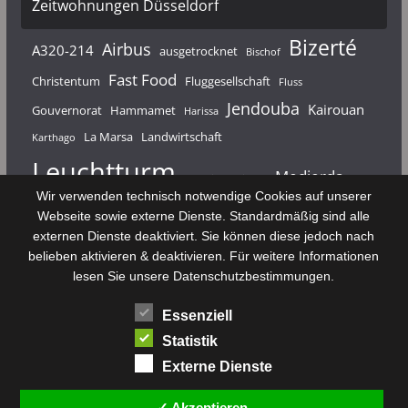
Zeitwohnungen Düsseldorf
Bizerté
Airbus
A320-214
ausgetrocknet
Bischof
Fast Food
Christentum
Fluggesellschaft
Fluss
Jendouba
Kairouan
Gouvernorat
Hammamet
Harissa
La Marsa
Landwirtschaft
Karthago
Leuchtturm
Medjerda
Mahdia
Majerda
Wir verwenden technisch notwendige Cookies auf unserer
Nouvelair
Nabeul
Monastir
Médenine
Punier
Webseite sowie externe Dienste. Standardmäßig sind alle
externen Dienste deaktiviert. Sie können diese jedoch nach
Rundfunk
Römer
Salzsee
Sebkha
Radio Tunis
Rom
belieben aktivieren & deaktivieren. Für weitere Informationen
Sousse
Sfax
lesen Sie unsere Datenschutzbestimmungen.
Senke
Souk El Arba
Sidi Bou Said
SPHB
Essenziell
Stadt
Tabarka
Telekommunikation
Toulouse
Statistik
Tunis
Tunisair
Zaghouan
Externe Dienste
✓ Akzeptieren