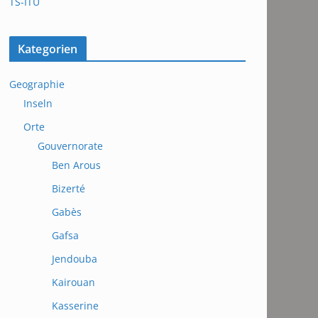
TS-ITU
Kategorien
Geographie
Inseln
Orte
Gouvernorate
Ben Arous
Bizerté
Gabès
Gafsa
Jendouba
Kairouan
Kasserine