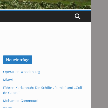
Neueinträge
Operation Wooden Leg
Mlawi
Fähren Kerkennah: Die Schiffe „Ramla“ und „Golf
de Gabes“
Mohamed Gammoudi