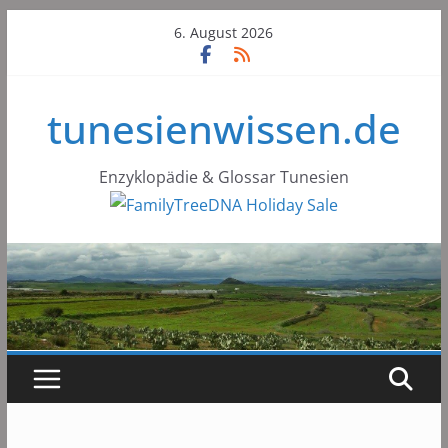
Skip
6. August 2026
to
content
tunesienwissen.de
Enzyklopädie & Glossar Tunesien