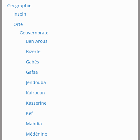
Geographie
Inseln
Orte
Gouvernorate
Ben Arous
Bizerté
Gabès
Gafsa
Jendouba
Kairouan
Kasserine
Kef
Mahdia
Médénine