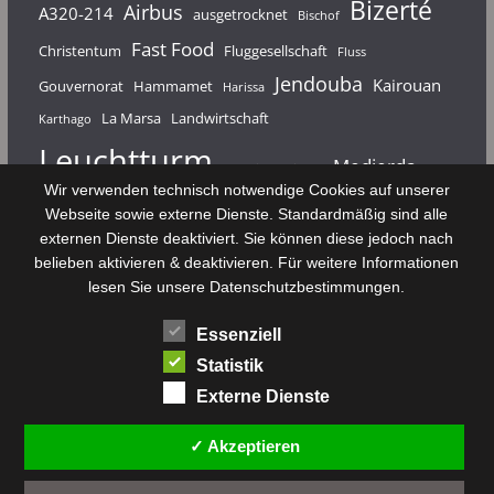
Bizerté
Airbus
A320-214
ausgetrocknet
Bischof
Fast Food
Christentum
Fluggesellschaft
Fluss
Jendouba
Kairouan
Gouvernorat
Hammamet
Harissa
La Marsa
Landwirtschaft
Karthago
Leuchtturm
Medjerda
Mahdia
Majerda
Wir verwenden technisch notwendige Cookies auf unserer
Nouvelair
Nabeul
Monastir
Médenine
Punier
Webseite sowie externe Dienste. Standardmäßig sind alle
externen Dienste deaktiviert. Sie können diese jedoch nach
Rundfunk
Römer
Salzsee
Sebkha
Radio Tunis
Rom
belieben aktivieren & deaktivieren. Für weitere Informationen
Sousse
Sfax
lesen Sie unsere Datenschutzbestimmungen.
Senke
Souk El Arba
Sidi Bou Said
SPHB
Essenziell
Stadt
Tabarka
Telekommunikation
Toulouse
Statistik
Tunis
Tunisair
Zaghouan
Externe Dienste
✓ Akzeptieren