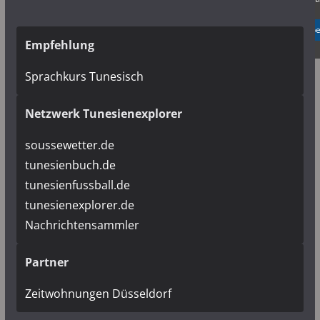
✓ Erlauben
Datenschutzb
Empfehlung
Sprachkurs Tunesisch
Netzwerk Tunesienexplorer
soussewetter.de
tunesienbuch.de
tunesienfussball.de
tunesienexplorer.de
Nachrichtensammler
Partner
Zeitwohnungen Düsseldorf