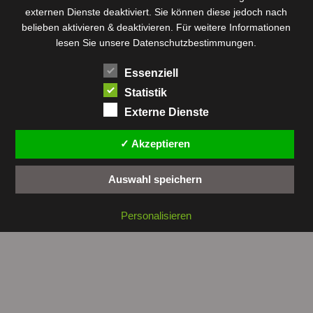
externen Dienste deaktiviert. Sie können diese jedoch nach
Rundfunk
Römer
Salzsee
Sebkha
Radio Tunis
Rom
belieben aktivieren & deaktivieren. Für weitere Informationen
Sousse
Sfax
lesen Sie unsere Datenschutzbestimmungen.
Senke
Souk El Arba
Sidi Bou Said
SPHB
Essenziell
Stadt
Tabarka
Telekommunikation
Toulouse
Statistik
Tunis
Tunisair
Zaghouan
Externe Dienste
✓ Akzeptieren
Auswahl speichern
Copyright © 2026 by
tunesienwissen.de
. All rights reserved.
Personalisieren