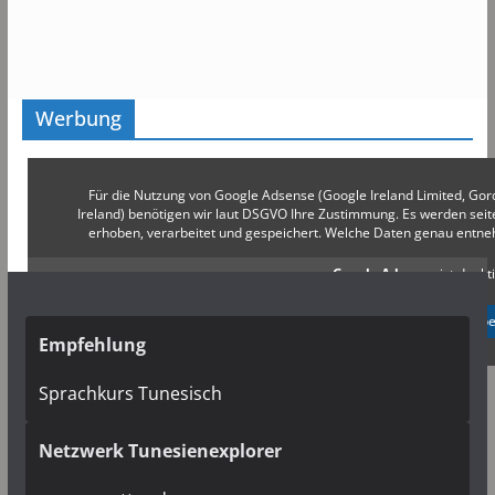
Werbung
Für die Nutzung von Google Adsense (Google Ireland Limited, Gor
Ireland) benötigen wir laut DSGVO Ihre Zustimmung. Es werden s
erhoben, verarbeitet und gespeichert. Welche Daten genau entn
Google Adsense
ist deakti
✓ Erlauben
Datenschutzb
Empfehlung
Sprachkurs Tunesisch
Netzwerk Tunesienexplorer