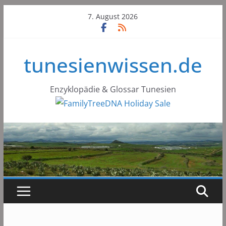
Skip
7. August 2026
to
content
tunesienwissen.de
Enzyklopädie & Glossar Tunesien