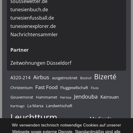
soussewetter.de
tunesienbuch.de
tunesienfussball.de
tunesienexplorer.de
Nachrichtensammler
Partner
Zeitwohnungen Düsseldorf
Bizerté
Airbus
A320-214
ausgetrocknet
Bischof
Fast Food
Christentum
Fluggesellschaft
Fluss
Jendouba
Kairouan
Gouvernorat
Hammamet
Harissa
La Marsa
Landwirtschaft
Karthago
Leuchtturm
Medjerda
Mahdia
Majerda
Wir verwenden technisch notwendige Cookies auf unserer
Nouvelair
Nabeul
Monastir
Médenine
Punier
Webseite sowie externe Dienste. Standardmäßig sind alle