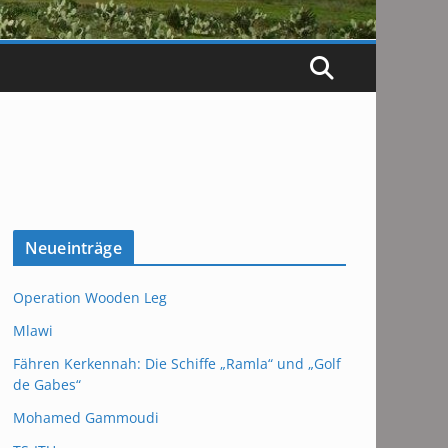
Neueinträge
Operation Wooden Leg
Mlawi
Fähren Kerkennah: Die Schiffe „Ramla“ und „Golf
de Gabes“
Mohamed Gammoudi