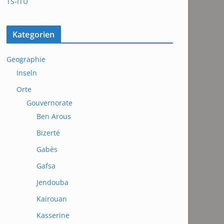
TS-ITU
Kategorien
Geographie
Inseln
Orte
Gouvernorate
Ben Arous
Bizerté
Gabès
Gafsa
Jendouba
Kairouan
Kasserine